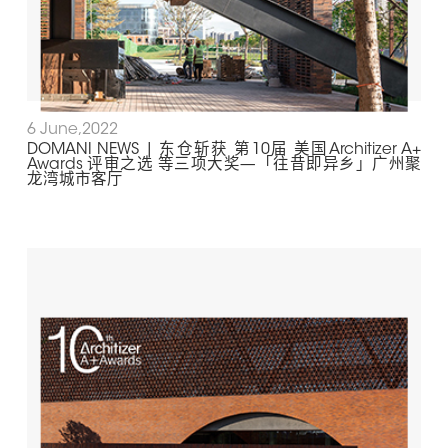
6 June,2022
DOMANI NEWS | 东仓斩获 第10届 美国Architizer A+
Awards 评审之选 等三项大奖—「往昔即异乡」广州聚
龙湾城市客厅